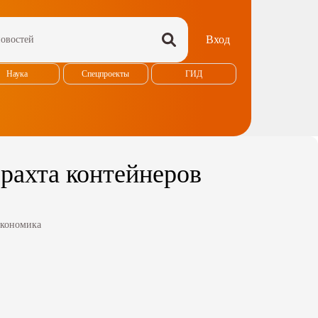
Вход
Наука
Спецпроекты
ГИД
фрахта контейнеров
кономика