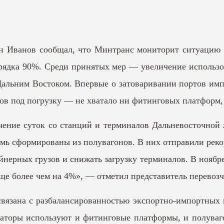
н Иванов сообщал, что Минтранс мониторит ситуацию 
орядка 90%. Среди принятых мер — увеличение использ
альним Востоком. Впервые о затоваривании портов импо
в под погрузку — не хватало ни фитинговых платформ,
чение суток со станций и терминалов Дальневосточной
емь сформированы из полувагонов. В них отправили реко
йнерных грузов и снижать загрузку терминалов. В нояб
еще более чем на 4%», — отметил представитель перевозч
язана с разбалансированностью экспортно-импортных п
торы используют и фитинговые платформы, и полувагон