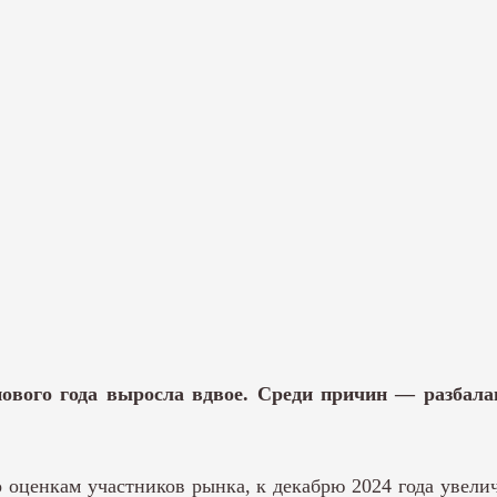
нового года выросла вдвое. Среди причин — разбала
о оценкам участников рынка, к декабрю 2024 года увели