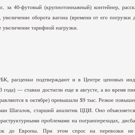
ыс. за 40-футовый (крупнотоннажный) контейнер, расс
, увеличение оборота вагона (времени от его погрузки
е увеличение тарифной нагрузки.
БК, расценки подтверждают и в Центре ценовых инде
23 года) — ставки достигли еще в августе, а во время п
равляются в октябре) превышали $9 тыс. Резкое повыш
оман Шагалов, старший аналитик ЦЦИ. Оно объясняетс
фраструктурными проблемами на погранпереходах, дисб
зок до Европы. При этом спрос на перевозки не