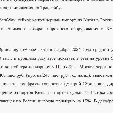
нности движения по Транссибу.
rnWay, сейчас контейнерный импорт из Китая в Россию 
 в стоимость возврат порожнего оборудования в КН
ptimalog, отмечает, что в декабре 2024 года средний 
 тыс., в прошлом году этот показатель был на уровне $
го контейнера по маршруту Шанхай — Москва через пор
5 тыс. руб. (против 245 тыс. руб. год назад), вывоз ко
зросших ставках фрахта говорит и Дмитрий Суховерша, 
бщение из портов Китая до портов Дальнего Востока сос
авляющая по России выросла примерно на 15%. В декабр