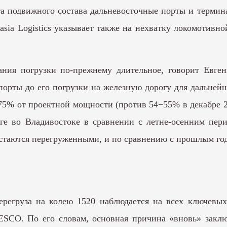
ита подвижного состава дальневосточные порты и терми
sia Logistics указывает также на нехватку локомотивн
ания погрузки по-прежнему длительное, говорит Евге
орты до его погрузки на железную дорогу для дальнейш
 75% от проектной мощности (против 54−55% в декабре 2
оге во Владивостоке в сравнении с летне-осенним пер
 остаются перегруженными, и по сравнению с прошлым го
регруза на колею 1520 наблюдается на всех ключевых 
ESCO. По его словам, основная причина «вновь» закл