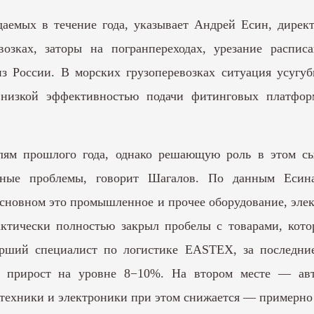
юдаемых в течение года, указывает Андрей Есин, дир
озках, заторы на погранпереходах, урезание распис
из России. В морских грузоперевозках ситуация усугу
с низкой эффективностью подачи фитинговых платфор
лям прошлого года, однако решающую роль в этом сы
рные проблемы, говорит Шагалов. По данным Есина
основном это промышленное и прочее оборудование, элек
актически полностью закрыл пробелы с товарами, кот
арший специалист по логистике EASTEX, за последни
я прирост на уровне 8−10%. На втором месте — авто
техники и электроники при этом снижается — примерно 