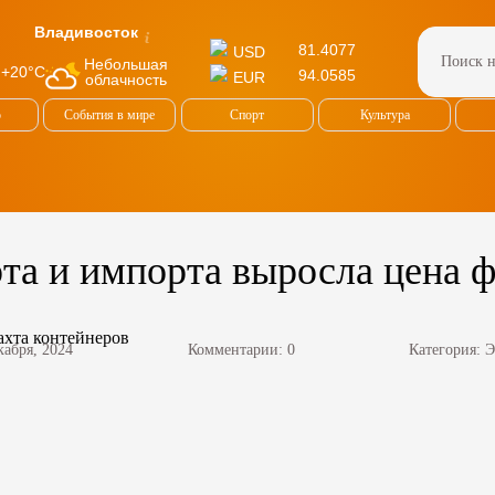
Владивосток
81.4077
USD
Небольшая
+20°C
94.0585
EUR
облачность
о
События в мире
Спорт
Культура
та и импорта выросла цена 
кабря, 2024
Комментарии: 0
Категория:
Э