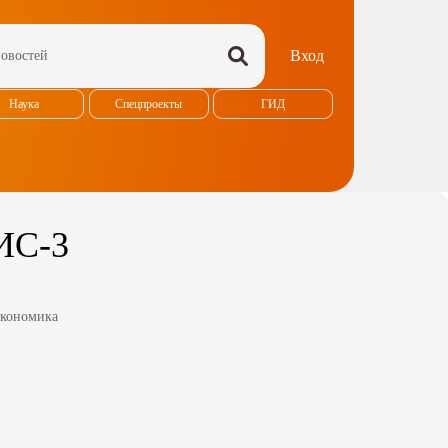
Вход
Наука
Спецпроекты
ГИД
ИС-3
кономика