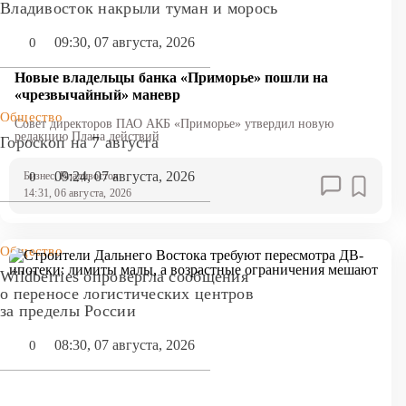
Владивосток накрыли туман и морось
09:30, 07 августа, 2026
0
Новые владельцы банка «Приморье» пошли на
«чрезвычайный» маневр
Общество
Совет директоров ПАО АКБ «Приморье» утвердил новую
редакцию Плана действий
Гороскоп на 7 августа
09:24, 07 августа, 2026
0
Бизнес
, Владивосток
14:31, 06 августа, 2026
Общество
Wildberries опровергла сообщения
о переносе логистических центров
за пределы России
08:30, 07 августа, 2026
0