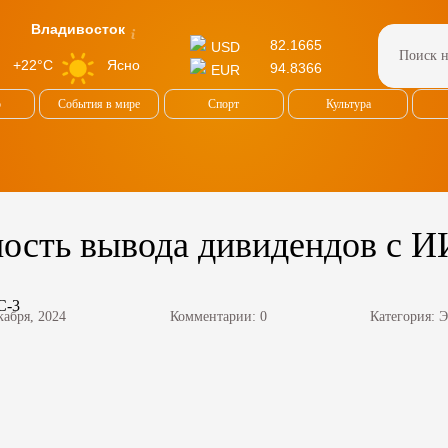
Владивосток
82.1665
USD
Ясно
+22°C
94.8366
EUR
о
События в мире
Спорт
Культура
ость вывода дивидендов с И
кабря, 2024
Комментарии: 0
Категория:
Э