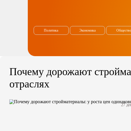
Политика
Экономика
Обществ
Почему дорожают строймат
отраслях
27 де