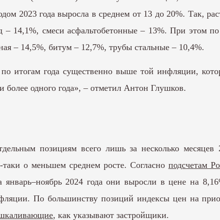
ом 2023 года выросла в среднем от 13 до 20%. Так, ра
д – 14,1%, смеси асфальтобетонные – 13%. При этом по
ная – 14,5%, битум – 12,7%, трубы стальные – 10,4%.
 по итогам года существенно выше той инфляции, котор
и более одного года», – отметил Антон Глушков.
льным позициям всего лишь за несколько месяцев 20
е-таки о меньшем среднем росте. Согласно
подсчетам Ро
а январь–ноябрь 2024 года они выросли в цене на 8,16
нфляции. По большинству позиций индексы цен на при
зашкаливающие
,
как указывают застройщики.