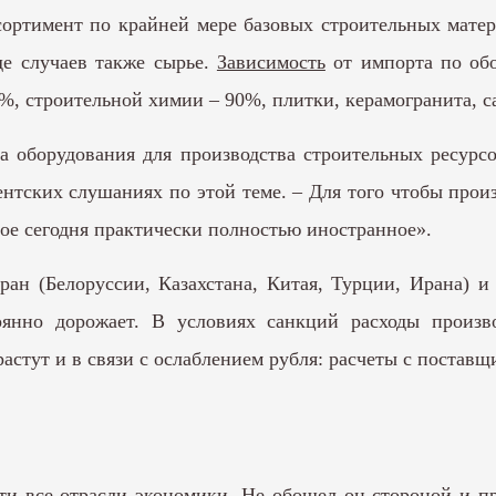
сортимент по крайней мере базовых строительных матери
де случаев также сырье.
Зависимость
от импорта по обо
0%, строительной химии – 90%, плитки, керамогранита, 
а оборудования для производства строительных ресурсо
нтских слушаниях по этой теме. – Для того чтобы прои
ое сегодня практически полностью иностранное».
ан (Белоруссии, Казахстана, Китая, Турции, Ирана) и
оянно дорожает. В условиях санкций расходы произв
растут и в связи с ослаблением рубля: расчеты с постав
ти все отрасли экономики. Не обошел он стороной и 