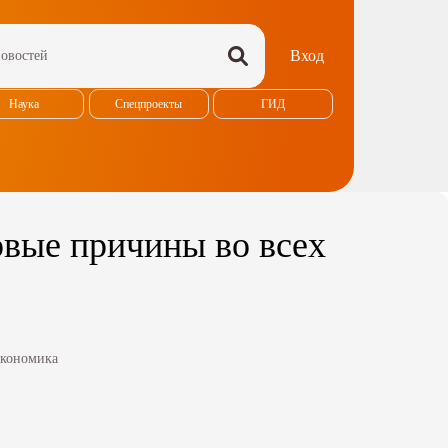
Вход
Наука
Спецпроекты
ГИД
овые причины во всех
кономика