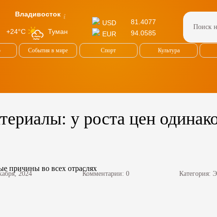
Владивосток
81.4077
USD
Туман
+24°C
94.0585
EUR
о
События в мире
Спорт
Культура
ериалы: у роста цен одинак
кабря, 2024
Комментарии: 0
Категория:
Э