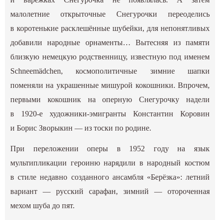
малолетние открыточные Снегурочки переоделись
в коротенькие расклешённые шубейки, для непонятливых
добавили народные орнаменты… Вытесняя из памяти
близкую немецкую родственницу, известную под именем
Schneemädchen, космополитичные зимние шапки
поменяли на украшенные мишурой кокошники. Впрочем,
первыми кокошник на оперную Снегурочку надели
в 1920-е художники-эмигранты Константин Коровин
и Борис Зворыкин — из тоски по родине.
При переложении оперы в 1952 году на язык
мультипликации героиню нарядили в народный костюм
в стиле недавно созданного ансамбля «Берёзка»: летний
вариант — русский сарафан, зимний — отороченная
мехом шуба до пят.