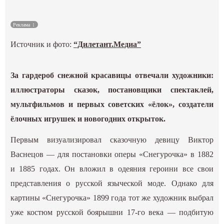
Культура
Реклама
Наука
Источник и фото:
“Дилетант.Медиа”
Спецпроекты
За гардероб снежной красавицы отвечали художники:
иллюстраторы сказок, постановщики спектаклей,
ГИД
мультфильмов и первых советских «ёлок», создатели
ёлочных игрушек и новогодних открыток.
Первым визуализировал сказочную девицу Виктор
Васнецов — для постановки оперы «Снегурочка» в 1882
и 1885 годах. Он вложил в одеяния героини все свои
представления о русской языческой моде. Однако для
картины «Снегурочка» 1899 года тот же художник выбрал
уже костюм русской боярышни 17-го века — подбитую