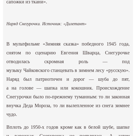
сапожки из ткани».
Наряд Снегурочки. Источник: «Дилетант»
В мультфильме «Зимняя сказка» победного 1945 года,
снятом по сценарию Евгения Шварца, Снегурочке
отводилась скромная роль — под
музыку Чайковского станцевать в зимнем лесу «русскую».
Наряд был патриотичен и дорог — шуба до пят,
а на голове — шапка или кокошник. Происхождение
Снегурочки было по-прежнему туманным: то ли законная
внучка Деда Мороза, то ли вылепленное из снега зимнее
чудо.
Вплоть до 1950-х годов кроме как в белой шубе, шапке
и варежках Снегурочка не появлялась. А затем