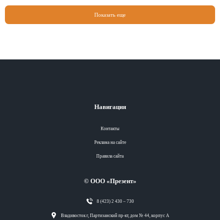
Показать еще
Навигация
Контакты
Реклама на сайте
Правила сайта
© ООО «Презент»
8 (423) 2 430 – 730
Разделы
Владивосток г, Партизанский пр-кт, дом № 44, корпус А