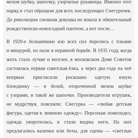
мехом шубку, шапочку, узорчатые рукавицы. Именно этот
наряд и стал образцом для всех последующих Снегурочек.
До революции снежная девушка не вошла в обязательный
рождественско-новогодний пантеон, а вот после…
В 1920-е большевики изо всех сил боролись с ёлками
и мишурой, но пали в неравной борьбе. В 1935 году, когда
жить стало лучше и веселее, в московском Доме Советов
состоялась первая советская ёлка, а через два года на неё
впервые пригласили роскошно одетую юную
блондинку — в белой, отороченной мехом шубке
с узорами, в такой же шапочке. Производители игрушек,
не мудрствуя, поясняли: Снегурка — «любая детская
фигура, одетая в зимнюю одежду». Персонаж помолодел,
одежда укоротилась, и стали видны ноги. На них
предлагались валенки или боты, для сцены — «светлые