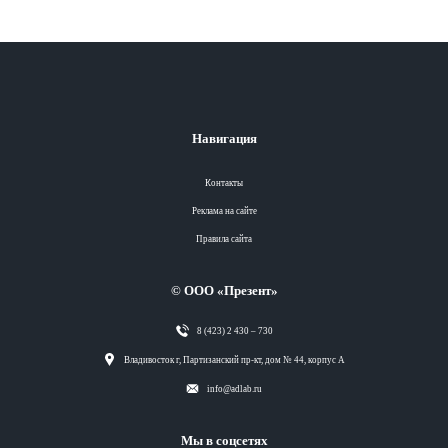
Навигация
Контакты
Реклама на сайте
Правила сайта
© ООО «Презент»
8 (423) 2 430 – 730
Разделы
Владивосток г, Партизанский пр-кт, дом № 44, корпус А
info@adlab.ru
Вся лента
Мы в соцсетях