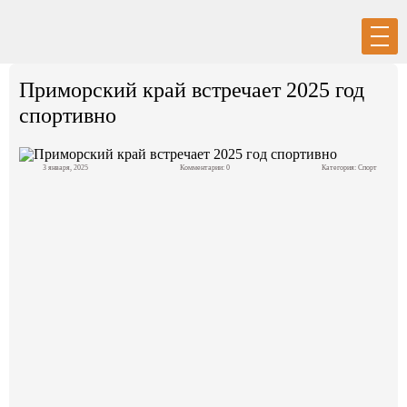
Вход
Регистрация
Приморский край встречает 2025 год
спортивно
3 января, 2025
Комментарии: 0
Категория:
Спорт
Политика
Экономика
Общество
События в мире
Спорт