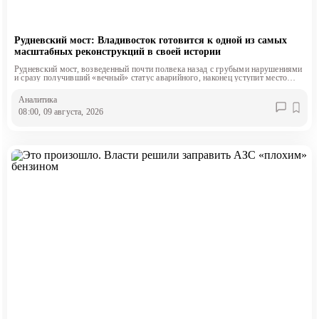
Рудневский мост: Владивосток готовится к одной из самых
масштабных реконструкций в своей истории
Рудневский мост, возведенный почти полвека назад с грубыми нарушениями
и сразу получивший «вечный» статус аварийного, наконец уступит место
современному четырехполосному сооружению.
Аналитика
08:00, 09 августа, 2026