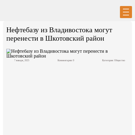
Вход
Регистрация
Нефтебазу из Владивостока могут
перенести в Шкотовский район
7 января, 2025
Комментарии: 0
Категория:
Общество
Политика
Экономика
Общество
События в мире
Спорт