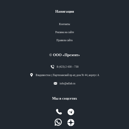
Навигация
Контакты
Реклама на сайте
Правила сайта
© ООО «Презент»
8 (423) 2 430 – 730
Разделы
Владивосток г, Партизанский пр-кт, дом № 44, корпус А
info@adlab.ru
Вся лента
Мы в соцсетях
Вся лента
Вся лента