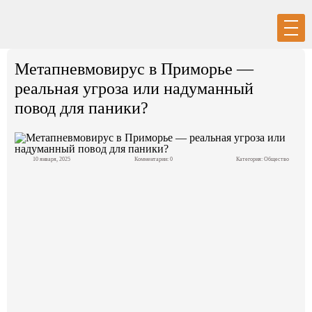
Вход
Регистрация
Метапневмовирус в Приморье —
реальная угроза или надуманный
повод для паники?
Политика
10 января, 2025
Комментарии: 0
Категория:
Общество
Экономика
Общество
События в мире
Спорт