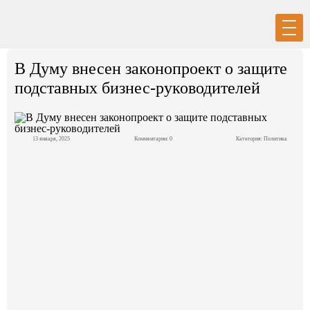
Вход
Регистрация
В Думу внесен законопроект о защите
подставных бизнес-руководителей
13 января, 2025
Комментарии: 0
Категория:
Политика
Политика
Экономика
Общество
События в мире
Спорт