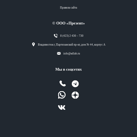
Правила сайта
© ООО «Презент»
8 (423) 2 430 – 730
Разделы
Владивосток г, Партизанский пр-кт, дом № 44, корпус А
info@adlab.ru
Вся лента
Мы в соцсетях
Вся лента
Вся лента
Вся лента
Теги
Вся лента
Разделы