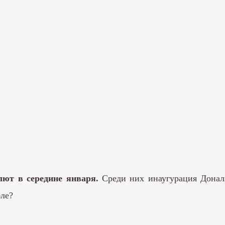
лют в середине января.
Среди них инаугурация Донал
бле?