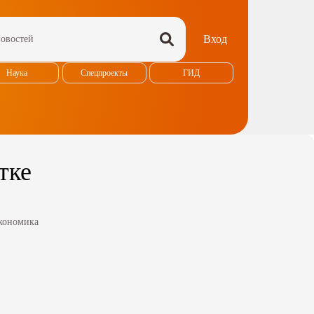
Вход
Наука
Спецпроекты
ГИД
тке
кономика