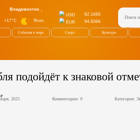
Владивосток
82.1665
USD
Ясно
+17°C
94.8366
EUR
о
События в мире
Спорт
Культура
бля подойдёт к знаковой отме
нваря, 2025
Комментарии: 0
Категория:
Э