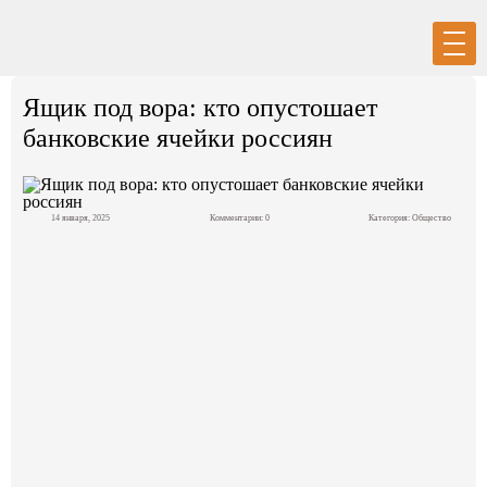
Вход
Регистрация
Ящик под вора: кто опустошает
банковские ячейки россиян
14 января, 2025
Комментарии: 0
Категория:
Общество
Политика
Экономика
Общество
События в мире
Спорт