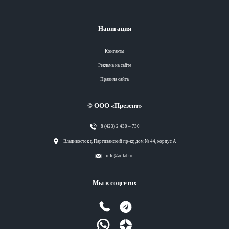
Навигация
Контакты
Реклама на сайте
Правила сайта
© ООО «Презент»
8 (423) 2 430 – 730
Разделы
Владивосток г, Партизанский пр-кт, дом № 44, корпус А
info@adlab.ru
Вся лента
Мы в соцсетях
Вся лента
Вся лента