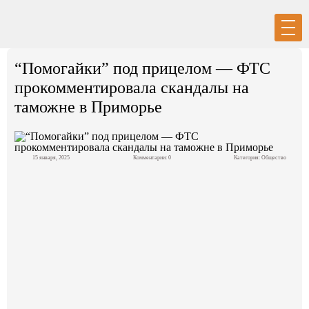
Вход
Регистрация
“Помогайки” под прицелом — ФТС
прокомментировала скандалы на
таможне в Приморье
Политика
15 января, 2025
Комментарии: 0
Категория:
Общество
Экономика
Общество
События в мире
Спорт