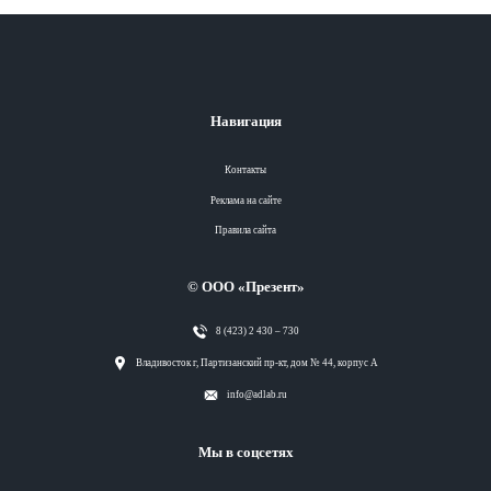
Навигация
Контакты
Реклама на сайте
Правила сайта
© ООО «Презент»
8 (423) 2 430 – 730
Разделы
Владивосток г, Партизанский пр-кт, дом № 44, корпус А
info@adlab.ru
Вся лента
Мы в соцсетях
Вся лента