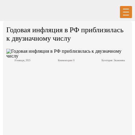
Вход
Регистрация
Годовая инфляция в РФ приблизилась
к двузначному числу
16 января, 2025
Комментарии: 0
Категория:
Экономика
Политика
Экономика
Общество
События в мире
Спорт