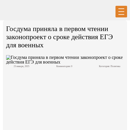
Вход
Регистрация
Госдума приняла в первом чтении
законопроект о сроке действия ЕГЭ
для военных
Политика
23 января, 2025
Комментарии: 0
Категория:
Политика
Экономика
Общество
События в мире
Спорт