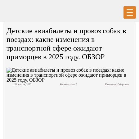
Вход
Регистрация
Детские авиабилеты и провоз собак в
поездах: какие изменения в
транспортной сфере ожидают
приморцев в 2025 году. ОБЗОР
Политика
Экономика
24 января, 2025
Комментарии: 0
Категория:
Общество
Общество
События в мире
Спорт