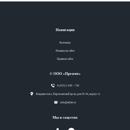
Навигация
Контакты
Реклама на сайте
Правила сайта
© ООО «Презент»
8 (423) 2 430 – 730
Разделы
Владивосток г, Партизанский пр-кт, дом № 44, корпус А
info@adlab.ru
Вся лента
Мы в соцсетях
Вся лента