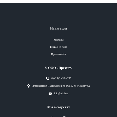
Навигация
Контакты
Реклама на сайте
Правила сайта
© ООО «Презент»
8 (423) 2 430 – 730
Разделы
Владивосток г, Партизанский пр-кт, дом № 44, корпус А
info@adlab.ru
Вся лента
Мы в соцсетях
Вся лента