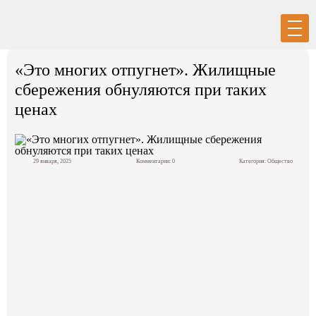
Вход
Регистрация
«Это многих отпугнет». Жилищные
сбережения обнуляются при таких
ценах
Политика
29 января, 2025
Комментарии: 0
Категория:
Общество
Экономика
Общество
События в мире
Спорт