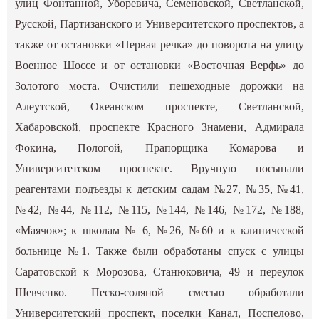
улиц Фонтанной, Уборевича, Семеновской, Светланской,
Русской, Партизанского и Университетского проспектов, а
также от остановки «Первая речка» до поворота на улицу
Военное Шоссе и от остановки «Восточная Верфь» до
Золотого моста. Очистили пешеходные дорожки на
Алеутской, Океанском проспекте, Светланской,
Хабаровской, проспекте Красного Знамени, Адмирала
Фокина, Пологой, Прапорщика Комарова и
Университетском проспекте. Вручную посыпали
реагентами подъезды к детским садам №27, №35, №41,
№42, №44, №112, №115, №144, №146, №172, №188,
«Маячок»; к школам № 6, №26, №60 и к клинической
больнице №1. Также были обработаны спуск с улицы
Саратовской к Морозова, Станюковича, 49 и переулок
Шевченко. Песко-соляной смесью обработали
Университетский проспект, поселки Канал, Поспелово,