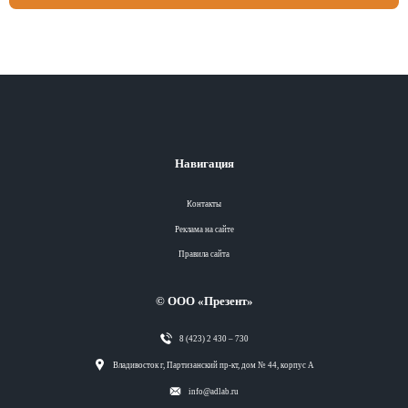
Навигация
Контакты
Реклама на сайте
Правила сайта
© ООО «Презент»
8 (423) 2 430 – 730
Разделы
Владивосток г, Партизанский пр-кт, дом № 44, корпус А
info@adlab.ru