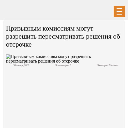
Вход
Регистрация
Призывным комиссиям могут
разрешить пересматривать решения об
отсрочке
Политика
30 января, 2025
Комментарии: 0
Категория:
Политика
Экономика
Общество
События в мире
Спорт