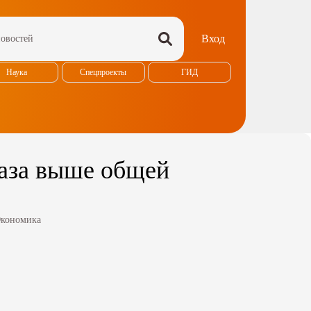
Вход
Наука
Спецпроекты
ГИД
раза выше общей
кономика