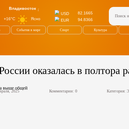
Владивосток
82.1665
USD
Ясно
+16°C
94.8366
EUR
о
События в мире
Спорт
Культура
России оказалась в полтора 
враля, 2025
Комментарии: 0
Категория:
Э