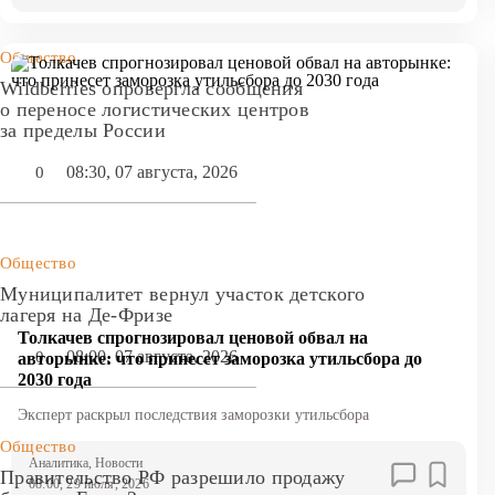
Общество
Wildberries опровергла сообщения
о переносе логистических центров
за пределы России
08:30, 07 августа, 2026
0
Общество
Муниципалитет вернул участок детского
лагеря на Де-Фризе
Толкачев спрогнозировал ценовой обвал на
08:00, 07 августа, 2026
0
авторынке: что принесет заморозка утильсбора до
2030 года
Эксперт раскрыл последствия заморозки утильсбора
Общество
Аналитика
, Новости
Правительство РФ разрешило продажу
08:00, 29 июля, 2026