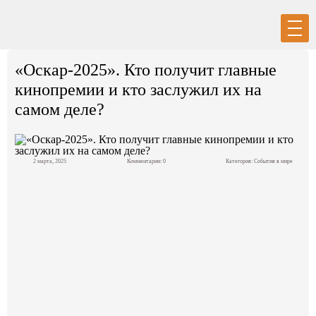
Вход
Регистрация
«Оскар-2025». Кто получит главные
кинопремии и кто заслужил их на
самом деле?
Политика
2 марта, 2025
Комментарии: 0
Категория:
События в мире
Экономика
Общество
События в мире
Спорт