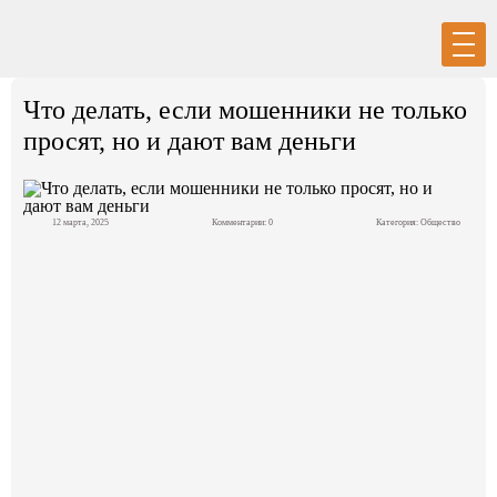
Вход
Регистрация
Что делать, если мошенники не только
просят, но и дают вам деньги
12 марта, 2025
Комментарии: 0
Категория:
Общество
Политика
Экономика
Общество
События в мире
Спорт