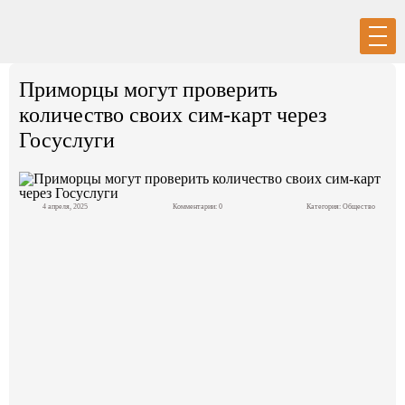
Вход
Регистрация
Приморцы могут проверить
количество своих сим-карт через
Госуслуги
Политика
4 апреля, 2025
Комментарии: 0
Категория:
Общество
Экономика
Общество
События в мире
Спорт