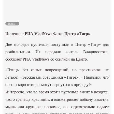
Культура
Наука
Реклама
Источник:
РИА VladNews
Фото:
Центр «Тигр»
Спецпроекты
Две молодые пустельги поступили в Центр «Тигр» для
ГИД
реабилитации. Их передали жители Владивостока,
сообщает РИА VladNews со ссылкой на Центр.
«Птицы без явных повреждений, но практически не
летают, – рассказали сотрудники «Тигра». – Надеемся, что
очень скоро птицы смогут вернуться в природу!»
Интересно, что во время охоты пустельга висит в воздухе,
часто трепеща крыльями, и высматривает добычу. Заметив
мышь или крупное насекомое, она стремительно падает