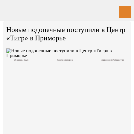
Вход
Регистрация
Новые подопечные поступили в Центр
«Тигр» в Приморье
16 июня, 2025
Комментарии: 0
Категория:
Общество
Политика
Экономика
Общество
События в мире
Спорт