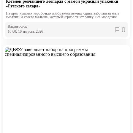
Котёнок редчайшего леопарда с мамой украсили упаковки
«Русского сахара»
На ярко-красных коробочках изображена нежная сцена: заботливая мать
смотрит на своего малыша, который игриво тянет лапку к её мордочке
Владивосток
16:00, 10 августа, 2026