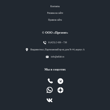
Контакты
Реклама на сайте
Правила сайта
© ООО «Презент»
8 (423) 2 430 – 730
Разделы
Владивосток г, Партизанский пр-кт, дом № 44, корпус А
info@adlab.ru
Вся лента
Мы в соцсетях
Вся лента
Вся лента
Вся лента