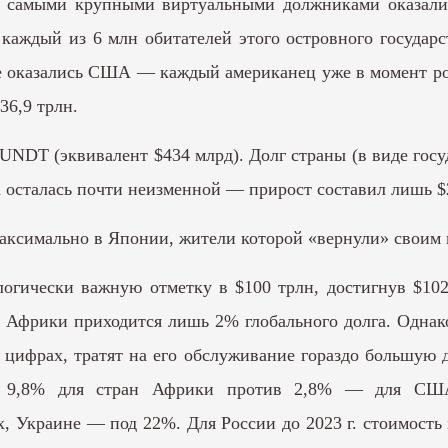
г. самыми крупными виртуальными должниками оказали
каждый из 6 млн обитателей этого островного государс
сте оказались США — каждый американец уже в момент ро
36,9 трлн.
UNDT (эквивалент $434 млрд). Долг страны (в виде госу
ра осталась почти неизменной — прирост составил лишь $
— максимально в Японии, жители которой «вернули» своим
логически важную отметку в $100 трлн, достигнув $10
в Африки приходится лишь 2% глобального долга. Однако
 цифрах, тратят на его обслуживание гораздо большую
ем 9,8% для стран Африки против 2,8% — для СШ
х, Украине — под 22%. Для России до 2023 г. стоимост