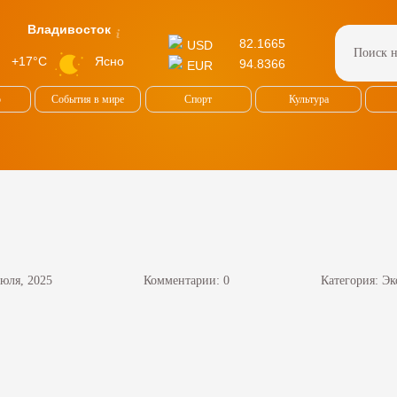
Владивосток
82.1665
USD
Ясно
+17°C
94.8366
EUR
о
События в мире
Спорт
Культура
июля, 2025
Комментарии: 0
Категория:
Эк