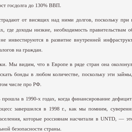
ст госдолга до 130% ВВП.
радают от висящих над ними долгов, поскольку при п
х, где доходы низкие, необходимость правительствам 
не инвестируются в развитие внутренней инфраструкт
алогов на граждан.
ки. Мы видим, что в Европе в ряде стран она околонул
скать бонды в любом количестве, поскольку эти займы
том числе про РФ.
ь прошла в 1990-х годах, когда финансирование дефицит
роцесс завершился в 1998 г., как мы помним, сувере
аселения, которые россиянам насчитали в UNTD, — эт
льной безопасности страны.