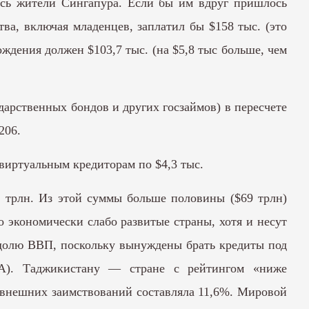
сь жители Сингапура. Если бы им вдруг пришлось
тва, включая младенцев, заплатил бы $158 тыс. (это
ждения должен $103,7 тыс. (на $5,8 тыс больше, чем
дарственных бондов и других госзаймов) в пересчете
206.
 виртуальным кредиторам по $4,3 тыс.
2 трлн. Из этой суммы больше половины ($69 трлн)
 экономически слабо развитые страны, хотя и несут
 долю ВВП, поскольку вынуждены брать кредиты под
А). Таджикистану — стране с рейтингом «ниже
ь внешних заимствований
составляла
11,6%. Мировой