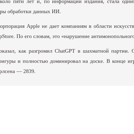
около пяти лет и, по информации издания, стала одн
нтры обработки данных ИИ.
орпорация Apple не дает компаниям в области искусс
Store. По его словам, это «нарушение антимонопольного
казал, как разгромил ChatGPT в шахматной партии. 
фигуры и полностью доминировал на доске. В конце игр
арлсена — 2839.