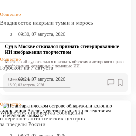
Общество
Владивосток накрыли туман и морось
09:30, 07 августа, 2026
0
Суд в Москве отказался признать сгенерированные
ИИ изображения творчеством
Общество
Московский суд отказался признать объектами авторского права
изображения, созданные с помощью ИИ.
Гороскоп на 7 августа
09:24, 07 августа, 2026
0
Новости
, Право
16:00, 03 августа, 2026
Общество
Wildberries опровергла сообщения
о переносе логистических центров
за пределы России
08:30, 07 августа, 2026
0