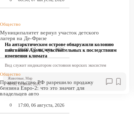
Общество
Муниципалитет вернул участок детского
лагеря на Де-Фризе
На антарктическом острове обнаружили колонию
08:00, 07 августа, 2026
0
пингвинов Адели, чувствительных к последствиям
изменения климата
Вид служит индикатором состояния морских экосистем
Общество
Животные
, Мир
Правительство РФ разрешило продажу
08:00, 10 июля, 2026
бензина Евро-2: что это значит для
владельцев авто
17:00, 06 августа, 2026
0