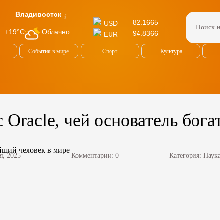
Владивосток
82.1665
USD
Облачно
+19°C
94.8366
EUR
о
События в мире
Спорт
Культура
 Oracle, чей основатель бог
я, 2025
Комментарии: 0
Категория:
Наука