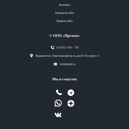
Контакты
Реклама на сайте
Правила сайта
© ООО «Презент»
8 (423) 2 430 – 730
Разделы
Владивосток г, Партизанский пр-кт, дом № 44, корпус А
info@adlab.ru
Вся лента
Мы в соцсетях
Вся лента
Вся лента
Вся лента