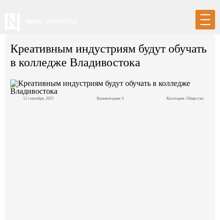
Креативным индустриям будут обучать
в колледже Владивостока
Вход
Регистрация
12 сентября, 2025
Комментарии: 0
Категория:
Общество
Политика
Экономика
Общество
События в мире