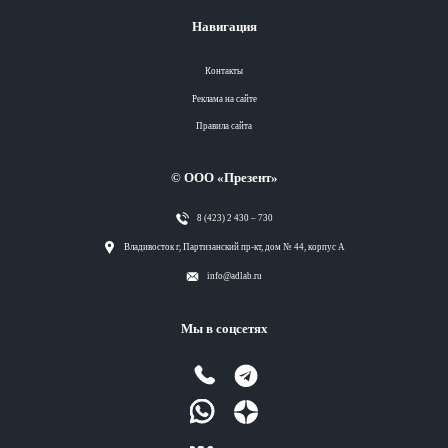
Навигация
Контакты
Реклама на сайте
Правила сайта
© ООО «Презент»
8 (423) 2 430 – 730
Разделы
Владивосток г, Партизанский пр-кт, дом № 44, корпус А
info@adlab.ru
Вся лента
Мы в соцсетях
Вся лента
Вся лента