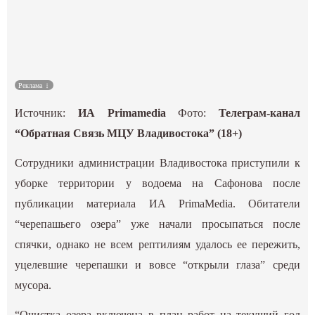
Культура
Наука
Реклама
Спецпроекты
Источник:
ИА Primamedia
Фото:
Телеграм-канал
ГИД
“Обратная Связь МЦУ Владивостока” (18+)
Сотрудники администрации Владивостока приступили к
уборке территории у водоема на Сафонова после
публикации материала ИА PrimaMedia. Обитатели
“черепашьего озера” уже начали просыпаться после
спячки, однако не всем рептилиям удалось ее пережить,
уцелевшие черепашки и вовсе “открыли глаза” среди
мусора.
“Очистка озера включена в план работ на текущий год