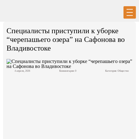
Вход
Регистрация
Специалисты приступили к уборке
“черепашьего озера” на Сафонова во
Владивостоке
Политика
4 апреля, 2026
Комментарии: 0
Категория:
Общество
Экономика
Общество
События в мире
Спорт