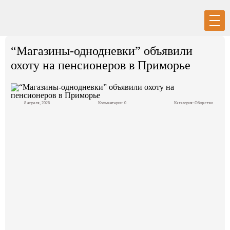
Вход
Регистрация
“Магазины-однодневки” объявили
охоту на пенсионеров в Приморье
8 апреля, 2026
Комментарии: 0
Категория:
Общество
Политика
Экономика
Общество
События в мире
Спорт