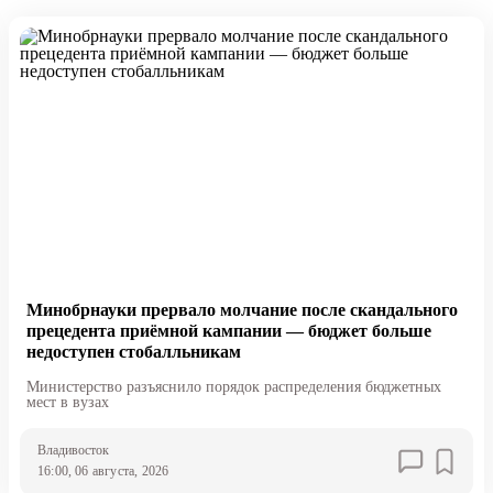
Минобрнауки прервало молчание после скандального
прецедента приёмной кампании — бюджет больше
недоступен стобалльникам
Министерство разъяснило порядок распределения бюджетных
мест в вузах
Владивосток
16:00, 06 августа, 2026