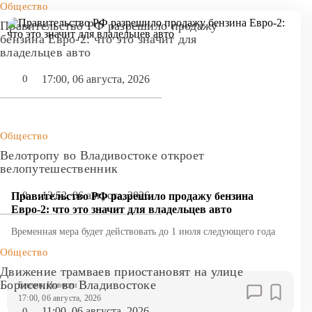
Общество
Правительство РФ разрешило продажу
бензина Евро-2: что это значит для
владельцев авто
17:00, 06 августа, 2026
0
Общество
Велотропу во Владивостоке откроет
велопутешественник
13:52, 06 августа, 2026
0
Правительство РФ разрешило продажу бензина
Евро-2: что это значит для владельцев авто
Временная мера будет действовать до 1 июля следующего года
Общество
Движение трамваев приостановят на улице
Борисенко во Владивостоке
Бензин
, Новости
17:00, 06 августа, 2026
11:00, 06 августа, 2026
0