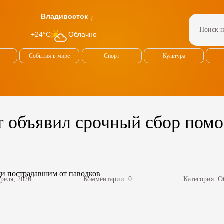
Владивосток
Облачно
+24°C
о
События в мире
Спорт
Культура
т объявил срочный сбор пом
преля, 2026
Комментарии: 0
Категория:
О