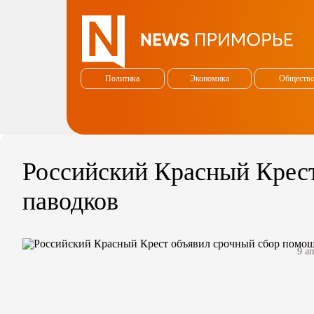
Политика
Экономика
Обществ
Российский Красный Крес
паводков
9 а