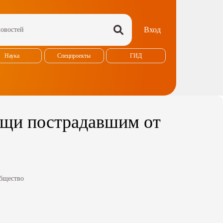
Вход
Наука
Спецпроекты
ГИД
ощи пострадавшим от
бщество