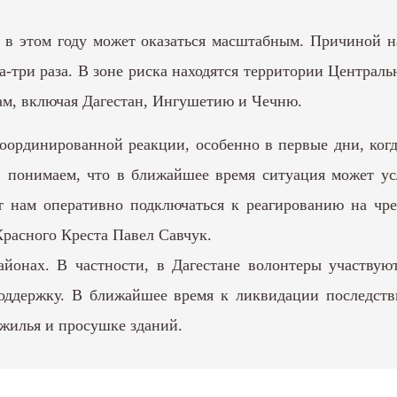
 в этом году может оказаться масштабным. Причиной н
а-три раза. В зоне риска находятся территории Централ
ам, включая Дагестан, Ингушетию и Чечню.
скоординированной реакции, особенно в первые дни, ко
и понимаем, что в ближайшее время ситуация может ус
т нам оперативно подключаться к реагированию на чр
Красного Креста Павел Савчук.
йонах. В частности, в Дагестане волонтеры участвую
оддержку. В ближайшее время к ликвидации последст
жилья и просушке зданий.