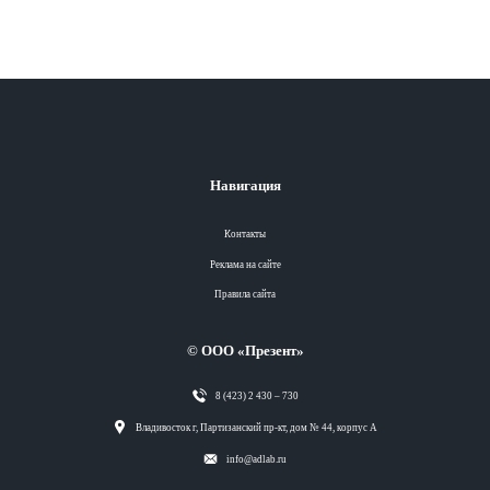
Навигация
Контакты
Реклама на сайте
Правила сайта
© ООО «Презент»
8 (423) 2 430 – 730
Разделы
Владивосток г, Партизанский пр-кт, дом № 44, корпус А
info@adlab.ru
Вся лента