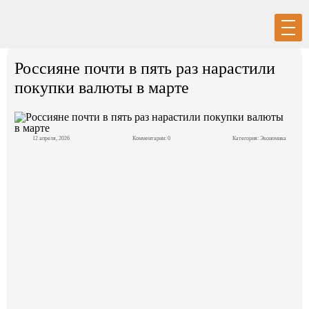
Вход
Регистрация
Россияне почти в пять раз нарастили
покупки валюты в марте
12 апреля, 2026
Комментарии: 0
Категория:
Экономика
Политика
Экономика
Общество
События в мире
Спорт