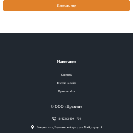
Показать еще
Навигация
Контакты
Реклама на сайте
Правила сайта
© ООО «Презент»
8 (423) 2 430 – 730
Разделы
Владивосток г, Партизанский пр-кт, дом № 44, корпус А