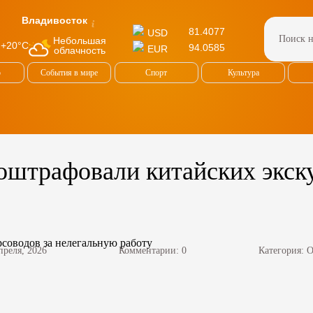
Владивосток
81.4077
USD
Небольшая
+20°C
94.0585
EUR
облачность
о
События в мире
Спорт
Культура
оштрафовали китайских экск
преля, 2026
Комментарии: 0
Категория:
О