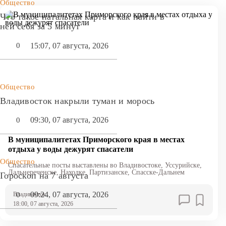
Общество
Что такое натальная карта и как найти в
ней себя за 5 минут
15:07, 07 августа, 2026
0
Общество
Владивосток накрыли туман и морось
09:30, 07 августа, 2026
0
В муниципалитетах Приморского края в местах
отдыха у воды дежурят спасатели
Общество
Спасательные посты выставлены во Владивостоке, Уссурийске,
Дальнереченске, Находке, Партизанске, Спасске-Дальнем
Гороскоп на 7 августа
09:24, 07 августа, 2026
0
Владивосток
18:00, 07 августа, 2026