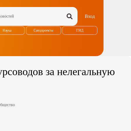
Вход
Наука
Спецпроекты
ГИД
урсоводов за нелегальную
бщество