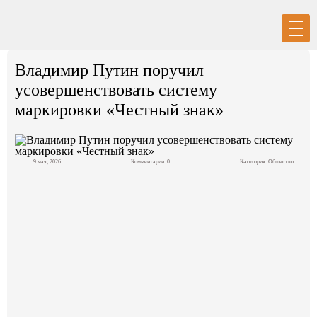
Вход
Регистрация
Владимир Путин поручил
усовершенствовать систему
маркировки «Честный знак»
Политика
9 мая, 2026
Комментарии: 0
Категория:
Общество
Экономика
Общество
События в мире
Спорт