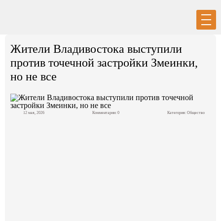
Вход
Регистрация
Жители Владивостока выступили
против точечной застройки Змеинки,
но не все
Политика
12 мая, 2026
Комментарии: 0
Категория:
Общество
Экономика
Общество
События в мире
Спорт