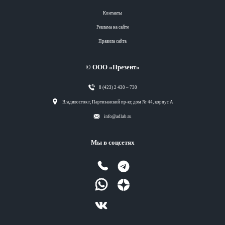
Контакты
Реклама на сайте
Правила сайта
© ООО «Презент»
8 (423) 2 430 – 730
Разделы
Владивосток г, Партизанский пр-кт, дом № 44, корпус А
info@adlab.ru
Вся лента
Мы в соцсетях
Вся лента
Вся лента
Вся лента