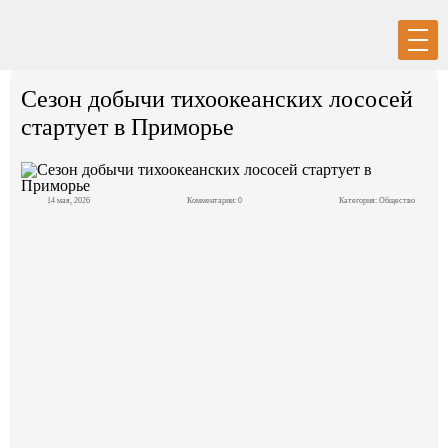
Вход
Регистрация
Сезон добычи тихоокеанских лососей
стартует в Приморье
14 мая, 2026
Комментарии: 0
Категория:
Общество
Политика
Экономика
Общество
События в мире
Спорт