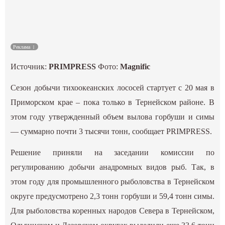
Культура
Наука
Реклама
Источник:
PRIMPRESS
Фото:
Magnific
Спецпроекты
Сезон добычи тихоокеанских лососей стартует с 20 мая в
ГИД
Приморском крае – пока только в Тернейском районе. В
этом году утвержденный объем вылова горбуши и симы
— суммарно почти 3 тысячи тонн, сообщает PRIMPRESS.
Решение приняли на заседании комиссии по
регулированию добычи анадромных видов рыб. Так, в
этом году для промышленного рыболовства в Тернейском
округе предусмотрено 2,3 тонн горбуши и 59,4 тонн симы.
Для рыболовства коренных народов Севера в Тернейском,