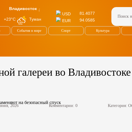
Владивосток
81.4077
USD
Туман
+23°C
94.0585
EUR
о
События в мире
Спорт
Культура
ной галереи во Владивостоке
июня, 2026
Комментарии: 0
Категория:
О