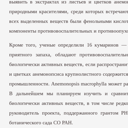
выявить в экстрактах из листьев и цветков анем
природными красителями, среди которых встречают
всех выделенных веществ были фенольными кислота
компоненты противовоспалительных и противоопухол
Кроме того, ученые определили 16 кумаринов —
приятного запаха, обладают противовоспалител
биологически активных веществ, если распространит
и цветках анемонопсиса крупнолистного содержитс
промышленности. Anemonopsis macrophylla может ра
В дальнейшем мы планируем изучить и сравнить
биологически активных веществ, в том числе редк
руководитель проекта, поддержанного грантом Р
ботанического сада СО РАН.