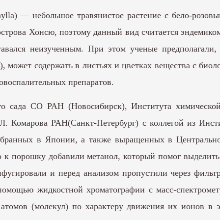
lla) — небольшое травянистое растение с бело-розовы
острова Хонсю, поэтому данный вид считается эндемиком
тавался неизученным. При этом ученые предполагали,
), может содержать в листьях и цветках вещества с био
овоспалительных препаратов.
ого сада СО РАН (Новосибирск), Института химичес
 Л. Комарова РАН(Санкт-Петербург) с коллегой из Инс
 собранных в Японии, а также выращенных в Центральн
о к порошку добавили метанол, который помог выделить
ифугировали и перед анализом пропустили через фильт
помощью жидкостной хроматографии с масс-спектромет
атомов (молекул) по характеру движения их ионов в 