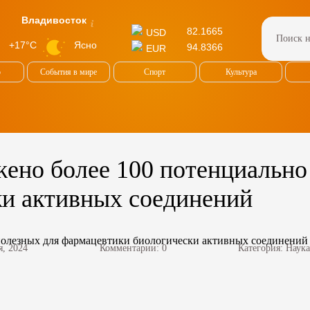
Владивосток
82.1665
USD
Ясно
+17°C
94.8366
EUR
о
События в мире
Спорт
Культура
жено более 100 потенциально
ки активных соединений
я, 2024
Комментарии: 0
Категория:
Наука