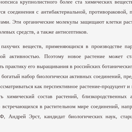
онопсиса крупнолистного более ста химических вещес
ся соединения с антибактериальной, противораковой,
ми. Эти органические молекулы защищают клетки раст
евых средств, а также антисептиков.
 пахучих веществ, применяющихся в производстве па
ьной активностью. Поэтому новое растение может с
ь практику его выращивания в российских ботанических
я богатый набор биологически активных соединений, п
ссматриваться как перспективное растение-продуцент и 
 химический состав растений, близкородственных 
о встречающихся в растительном мире соединений, на
НФ, Андрей Эрст, кандидат биологических наук, ста