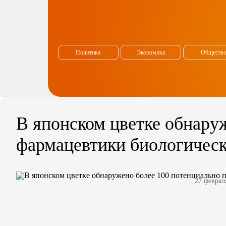
Политика
Экономика
Обществ
В японском цветке обнару
фармацевтики биологичес
27 феврал