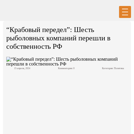
Вход
Регистрация
“Крабовый передел”: Шесть
рыболовных компаний перешли в
собственность РФ
Политика
15 апреля, 2024
Комментарии: 0
Категория:
Политика
Экономика
Общество
События в мире
Спорт