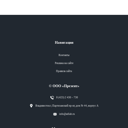
Навигация
Контакты
Реклама на сайте
Правила сайта
© ООО «Презент»
8 (423) 2 430 – 730
Разделы
Владивосток г, Партизанский пр-кт, дом № 44, корпус А
info@adlab.ru
Вся лента