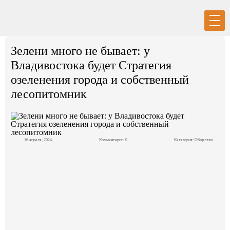
Вход
Регистрация
Зелени много не бывает: у
Владивостока будет Стратегия
озеленения города и собственный
лесопитомник
Политика
Экономика
16 апреля, 2024
Комментарии: 0
Категория:
Общество
Общество
События в мире
Спорт