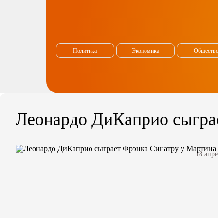
Политика
Экономика
Обществ
Леонардо ДиКаприо сыграе
18 апре