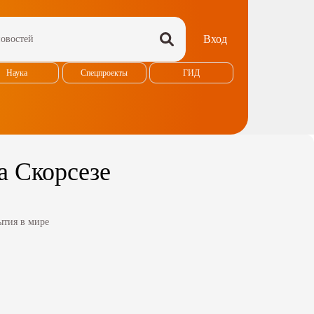
Вход
Наука
Спецпроекты
ГИД
а Скорсезе
ытия в мире