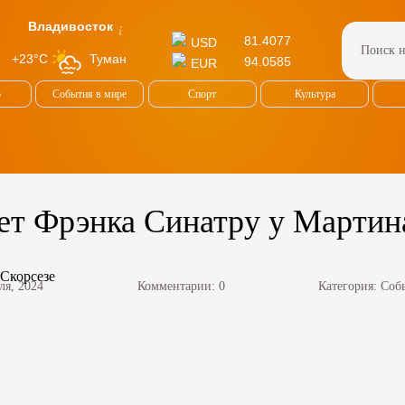
Владивосток
81.4077
USD
Туман
+23°C
94.0585
EUR
о
События в мире
Спорт
Культура
т Фрэнка Синатру у Мартин
ля, 2024
Комментарии: 0
Категория:
Соб