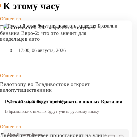
К этому часу
Общество
Правительство РФ разрешило продажу
бензина Евро-2: что это значит для
владельцев авто
17:00, 06 августа, 2026
0
Общество
Велотропу во Владивостоке откроет
велопутешественник
13:52, 06 августа, 2026
0
Русский язык будут преподавать в школах Бразилии
В бразильских школах будут учить русскому языку
Общество
Движение трамваев приостановят на улице
Мир
, Новости
, Россия