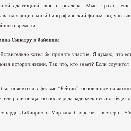
нной адаптацией своего триллера “Мыс страха”, еще н
ава на официальный биографический фильм, но, учитыв
айшего времени.
энка Синатру в байопике
действительно хотел бы принять участие. Я думаю, что ес
льная история жизни. Так что, кто знает? Если случится 
 был появиться в фильме “Рейган”, основанном на жизни
тель роли певца, но после ряда задержек неясно, будет 
онардо ДиКаприо и Мартина Скорсезе – вестерн “Уб