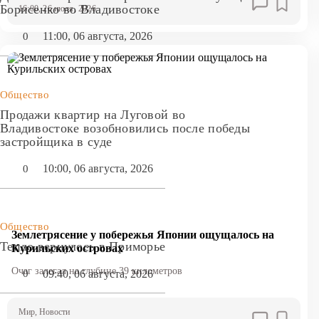
Борисенко во Владивостоке
16:00, 26 июля, 2026
11:00, 06 августа, 2026
0
Общество
Продажи квартир на Луговой во
Владивостоке возобновились после победы
застройщика в суде
10:00, 06 августа, 2026
0
Общество
Землетрясение у побережья Японии ощущалось на
Тепло вернулось в Приморье
Курильских островах
Очаг залегал на глубине 39 километров
09:40, 06 августа, 2026
0
Мир
, Новости