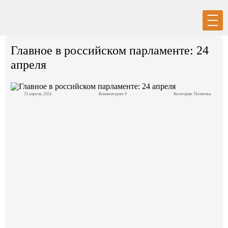
Вход
Регистрация
Главное в российском парламенте: 24
апреля
25 апреля, 2024
Комментарии: 0
Категория:
Политика
Политика
Экономика
Общество
События в мире
Спорт