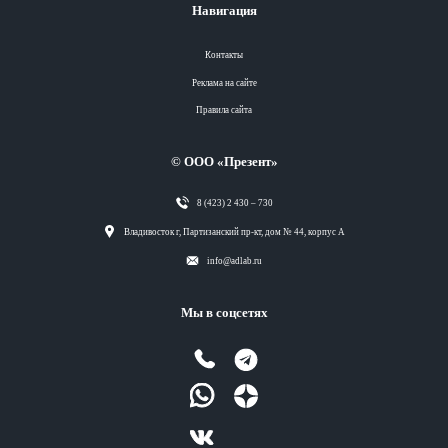
Навигация
Контакты
Реклама на сайте
Правила сайта
© ООО «Презент»
8 (423) 2 430 – 730
Разделы
Владивосток г, Партизанский пр-кт, дом № 44, корпус А
info@adlab.ru
Вся лента
Мы в соцсетях
Вся лента
Вся лента