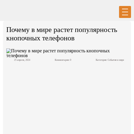
Вход
Регистрация
Почему в мире растет популярность
кнопочных телефонов
25 апреля, 2024
Комментарии: 0
Категория:
События в мире
Политика
Экономика
Общество
События в мире
Спорт