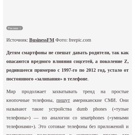
Культура
Наука
Реклама
Источник:
BusinessFM
Фото: freepic.com
Спецпроекты
Детям смартфоны не спешат давать родители, так как
ГИД
опасаются вредного влияния соцсетей, а поколение Z,
родившееся примерно с 1997-го по 2012 год, устало от
постоянного «залипания» в телефоне
.
Мир продолжает захватывать тренд на простые
кнопочные телефоны,
пишут
американские СМИ. Они
называют такие устройства dumb phones («тупые
телефоны») — по аналогии со smartphones («умными
телефонами»). Это сотовые телефоны без приложений и