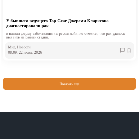
У бывшего ведущего Top Gear Джереми Кларксона
диагностировали рак
н назвал форму заболевания «агрессивной», но отметил, что рак удалось
выявить на ранней стадии.
Мир
, Новости
08:09, 22 июня, 2026
Показать еще