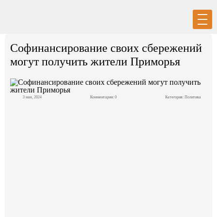
Вход
Регистрация
Софинансирование своих сбережений
могут получить жители Приморья
3 мая, 2024
Комментарии: 0
Категория:
Политика
Политика
Экономика
Общество
События в мире
Спорт