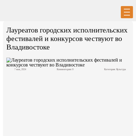
Вход
Регистрация
Лауреатов городских исполнительских
фестивалей и конкурсов чествуют во
Владивостоке
Политика
7 мая, 2024
Комментарии: 0
Категория:
Культура
Экономика
Общество
События в мире
Спорт