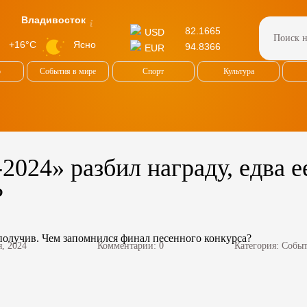
Владивосток
82.1665
USD
Ясно
+16°C
94.8366
EUR
о
События в мире
Спорт
Культура
024» разбил награду, едва е
?
я, 2024
Комментарии: 0
Категория:
Событ