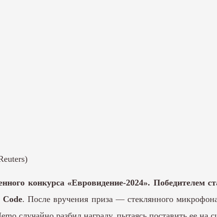
Reuters)
енного конкурса «Евровидение-2024». Победителем с
e Code
. После вручения приза — стеклянного микрофона
mo случайно разбил награду, пытаясь поставить ее на с