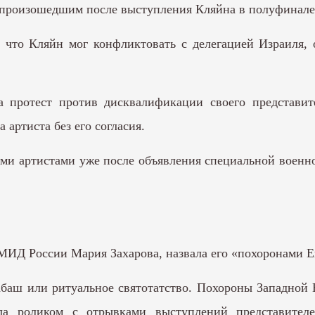
 произошедшим после выступления Кляйна в полуфинале 
что Кляйн мог конфликтовать с делегацией Израиля, 
протест против дисквалификации своего представите
 артиста без его согласия.
ими артистами уже после объявления специальной воен
МИД России Мария Захарова, назвала его «похоронами 
аш или ритуальное святотатство. Похороны Западной Е
ила роликом с отрывками выступлений представител