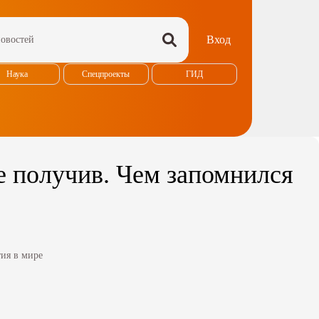
Вход
Наука
Спецпроекты
ГИД
е получив. Чем запомнился
ия в мире