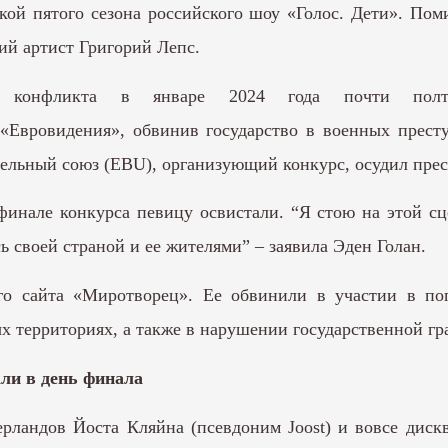
ткой пятого сезона российского шоу «Голос. Дети». По
ий артист Григорий Лепс.
го конфликта в январе 2024 года почти полт
Евровидения», обвинив государство в военных преступ
тельный союз (EBU), организующий конкурс, осудил пре
финале конкурса певицу освистали. “Я стою на этой сц
ь своей страной и ее жителями” – заявила Эден Голан.
ого сайта «Миротворец». Ее обвинили в участии в по
х территориях, а также в нарушении государственной г
ли в день финала
рландов Йоста Кляйна (псевдоним Joost) и вовсе дис