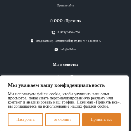
Правила сайта
© ООО «Презент»
8 (423) 2 430 – 730
Разделы
Владивосток г, Партизанский пр-кт, дом № 44, корпус А
info@adlab.ru
Вся лента
Мы в соцсетях
Вся лента
Мы уважаем вашу конфиденциальность
Вся лента
Мы используем файлы cookie, чтобы улучшить ваш опыт
просмотра, показывать персонализированную рекламу или
контент и анализировать наш трафик. Нажимая «Принять все»,
вы соглашаетесь на использование наших файлов cookie.
Вся лента
Настроить
отклонять
Принять все
Теги
Вся лента
Разделы