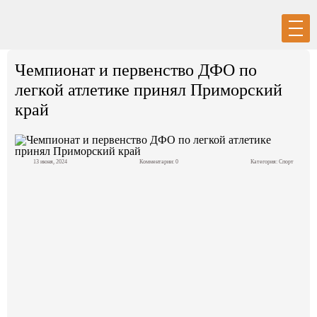
Вход
Регистрация
Чемпионат и первенство ДФО по
легкой атлетике принял Приморский
край
Политика
13 июня, 2024
Комментарии: 0
Категория:
Спорт
Экономика
Общество
События в мире
Спорт