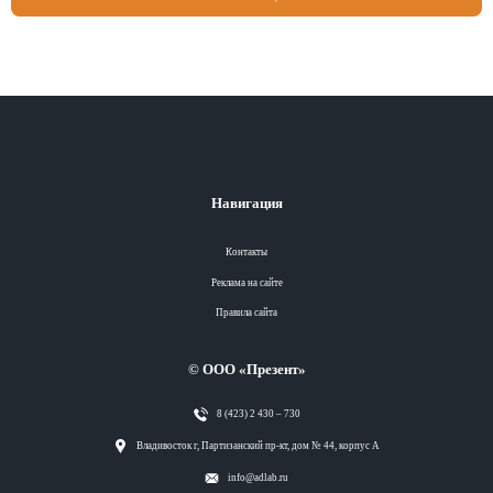
Навигация
Контакты
Реклама на сайте
Правила сайта
© ООО «Презент»
8 (423) 2 430 – 730
Разделы
Владивосток г, Партизанский пр-кт, дом № 44, корпус А
info@adlab.ru