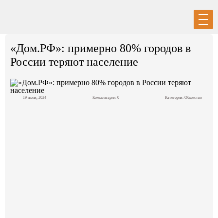
Вход
Регистрация
«Дом.РФ»: примерно 80% городов в
России теряют население
19 июня, 2024
Комментарии: 0
Категория:
Общество
Политика
Экономика
Общество
События в мире
Спорт