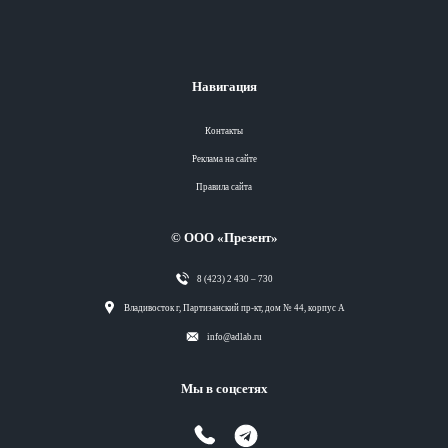
Навигация
Контакты
Реклама на сайте
Правила сайта
© ООО «Презент»
8 (423) 2 430 – 730
Разделы
Владивосток г, Партизанский пр-кт, дом № 44, корпус А
info@adlab.ru
Вся лента
Мы в соцсетях
Вся лента