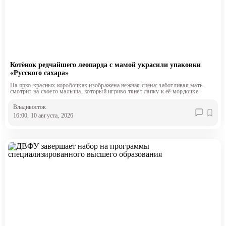
Котёнок редчайшего леопарда с мамой украсили упаковки
«Русского сахара»
На ярко-красных коробочках изображена нежная сцена: заботливая мать
смотрит на своего малыша, который игриво тянет лапку к её мордочке
Владивосток
16:00, 10 августа, 2026