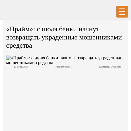
Вход
Регистрация
«Прайм»: с июля банки начнут
возвращать украденные мошенниками
средства
Политика
19 июня, 2024
Комментарии: 1
Категория:
Общество
Экономика
Общество
События в мире
Спорт