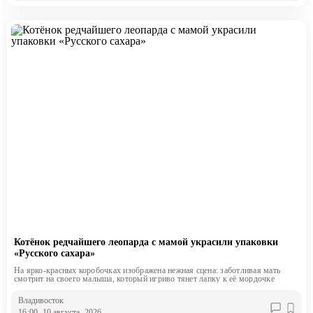
Котёнок редчайшего леопарда с мамой украсили упаковки
«Русского сахара»
На ярко-красных коробочках изображена нежная сцена: заботливая мать
смотрит на своего малыша, который игриво тянет лапку к её мордочке
Владивосток
16:00, 10 августа, 2026