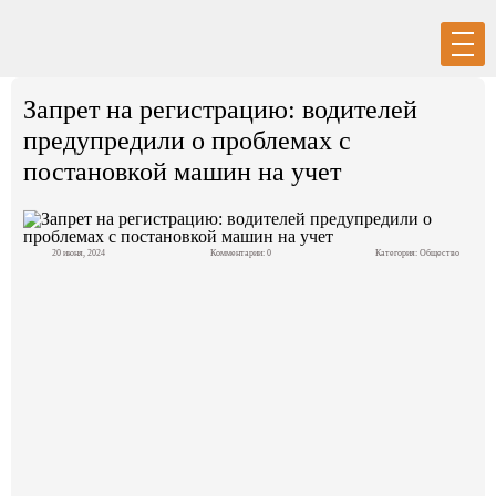
Вход
Регистрация
Запрет на регистрацию: водителей
предупредили о проблемах с
постановкой машин на учет
Политика
20 июня, 2024
Комментарии: 0
Категория:
Общество
Экономика
Общество
События в мире
Спорт