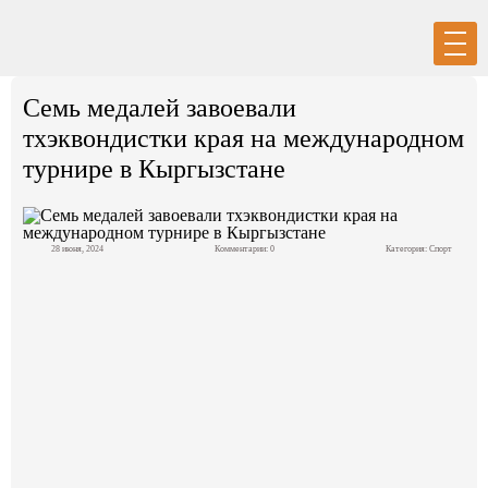
Вход
Регистрация
Семь медалей завоевали
тхэквондистки края на международном
турнире в Кыргызстане
Политика
28 июня, 2024
Комментарии: 0
Категория:
Спорт
Экономика
Общество
События в мире
Спорт